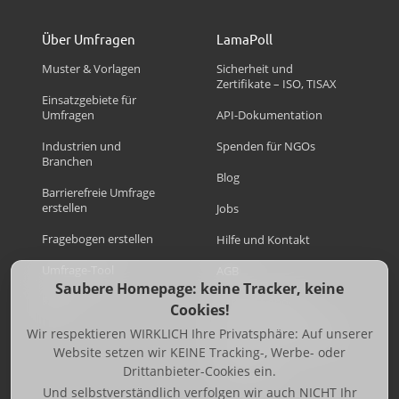
Über Umfragen
LamaPoll
Muster & Vorlagen
Sicherheit und
Zertifikate – ISO, TISAX
Einsatzgebiete für
Umfragen
API-Dokumentation
Industrien und
Spenden für NGOs
Branchen
Blog
Barrierefreie Umfrage
erstellen
Jobs
Fragebogen erstellen
Hilfe und Kontakt
Umfrage-Tool
AGB
Saubere Homepage: keine Tracker, keine
FAQ
Code of Conduct
Cookies!
Wir respektieren WIRKLICH Ihre Privatsphäre: Auf unserer
Datenschutzerklärung
Website setzen wir KEINE Tracking-, Werbe- oder
Impressum
Drittanbieter-Cookies ein.
Und selbstverständlich verfolgen wir auch NICHT Ihr