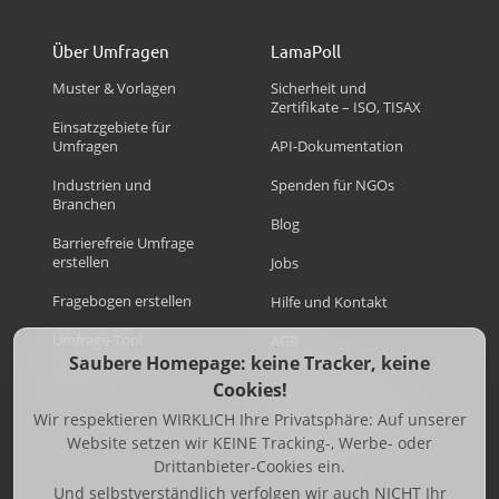
Über Umfragen
LamaPoll
Muster & Vorlagen
Sicherheit und
Zertifikate – ISO, TISAX
Einsatzgebiete für
Umfragen
API-Dokumentation
Industrien und
Spenden für NGOs
Branchen
Blog
Barrierefreie Umfrage
erstellen
Jobs
Fragebogen erstellen
Hilfe und Kontakt
Umfrage-Tool
AGB
Saubere Homepage: keine Tracker, keine
FAQ
Code of Conduct
Cookies!
Wir respektieren WIRKLICH Ihre Privatsphäre: Auf unserer
Datenschutzerklärung
Website setzen wir KEINE Tracking-, Werbe- oder
Impressum
Drittanbieter-Cookies ein.
Und selbstverständlich verfolgen wir auch NICHT Ihr